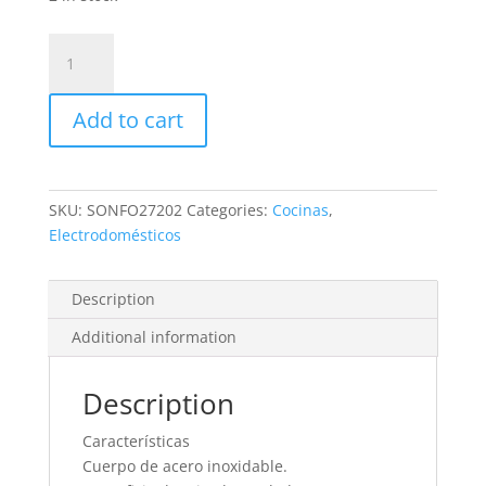
Cocina
gas
fo2720/2
Add to cart
quemedores
Orbegozo
quantity
SKU:
SONFO27202
Categories:
Cocinas
,
Electrodomésticos
Description
Additional information
Description
Características
Cuerpo de acero inoxidable.