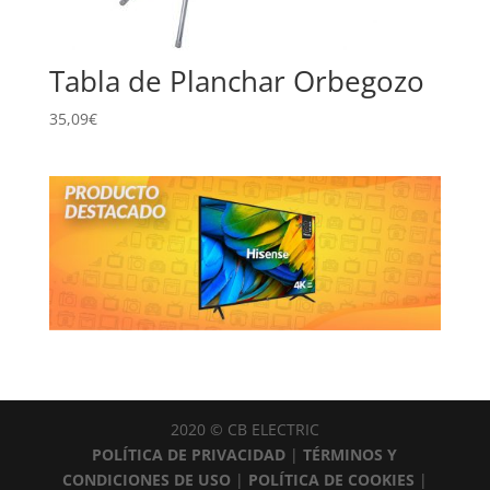
Tabla de Planchar Orbegozo
35,09
€
2020 © CB ELECTRIC
POLÍTICA DE PRIVACIDAD
|
TÉRMINOS Y
CONDICIONES DE USO
|
POLÍTICA DE COOKIES
|