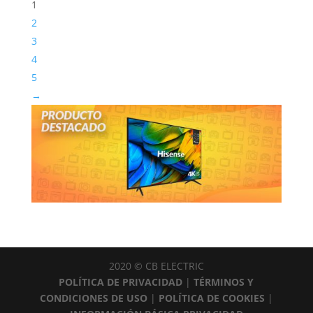
1
2
3
4
5
→
2020 © CB ELECTRIC
POLÍTICA DE PRIVACIDAD
|
TÉRMINOS Y
CONDICIONES DE USO
|
POLÍTICA DE COOKIES
|