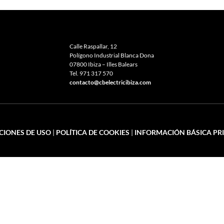
Calle Raspallar, 12
Polígono Industrial Blanca Dona
07800 Ibiza – Illes Balears
Tel.
971 317 570
contacto@cbelectricibiza.com
CIONES DE USO
|
POLÍTICA DE COOKIES
|
INFORMACIÓN BÁSICA PR