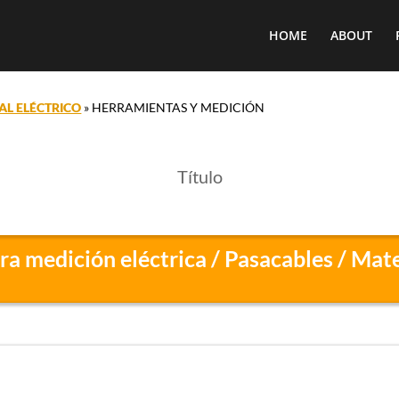
HOME
ABOUT
AL ELÉCTRICO
»
HERRAMIENTAS Y MEDICIÓN
Título
a medición eléctrica / Pasacables / Mate