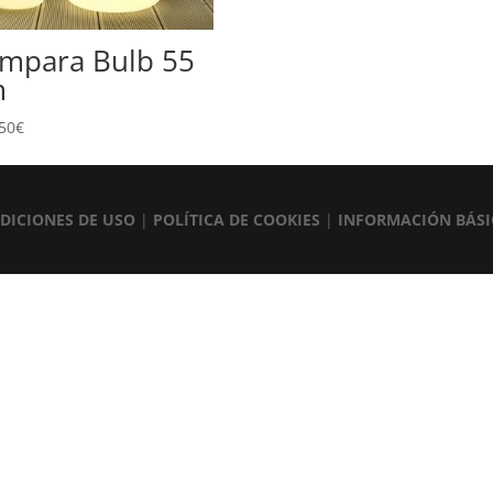
mpara Bulb 55
m
50
€
DICIONES DE USO
|
POLÍTICA DE COOKIES
|
INFORMACIÓN BÁSI