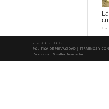
Lá
c
137,
2020 © CB ELECTRIC
POLÍTICA DE PRIVACIDAD
|
TÉRMINOS Y CON
Diseño web
Miralles Asociados