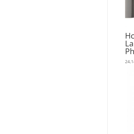
Hc
La
Ph
24,1