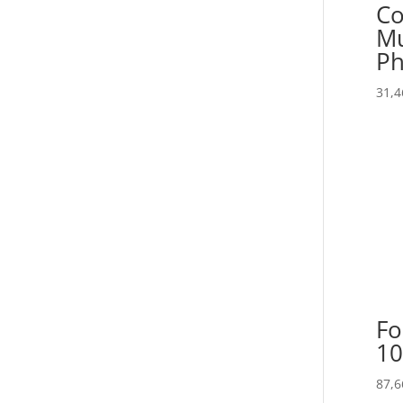
Co
Mu
Ph
31,4
Fo
10
87,6