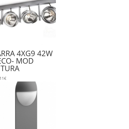
ARRA 4XG9 42W
ECO- MOD
UTURA
11
€