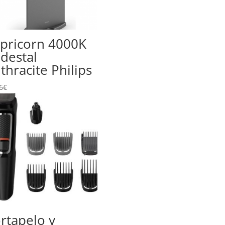
pricorn 4000K
destal
thracite Philips
6
€
rtapelo y