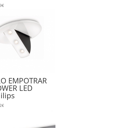
9
€
RO EMPOTRAR
OWER LED
ilips
2
€