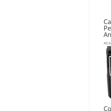
Ca
Pe
An
40,6
Co