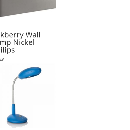
kberry Wall
mp Nickel
ilips
4
€