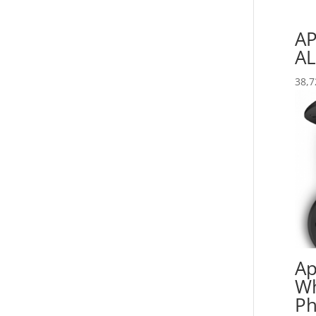
AP
AL
38,7
Ap
Wh
Ph