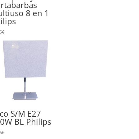
rtabarbas
ltiuso 8 en 1
ilips
6
€
co S/M E27
0W BL Philips
6
€