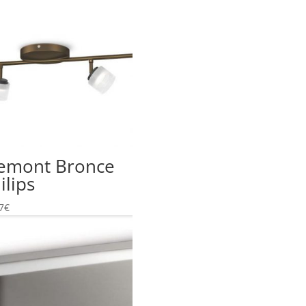
emont Bronce
ilips
7
€