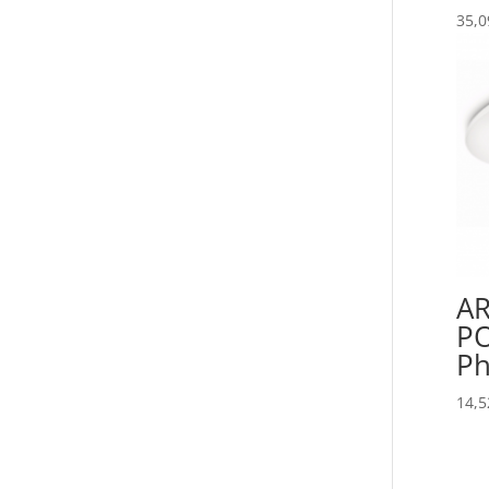
35,0
A
P
Ph
14,5