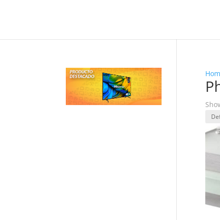
Hom
Ph
Show