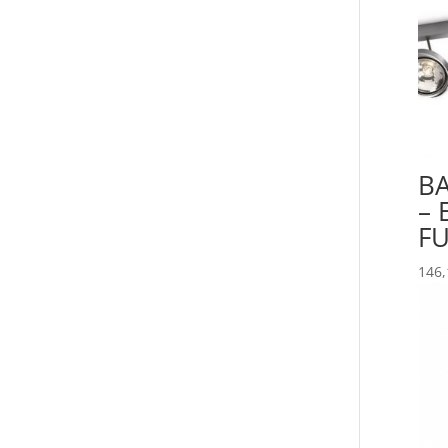
B
– 
F
146,